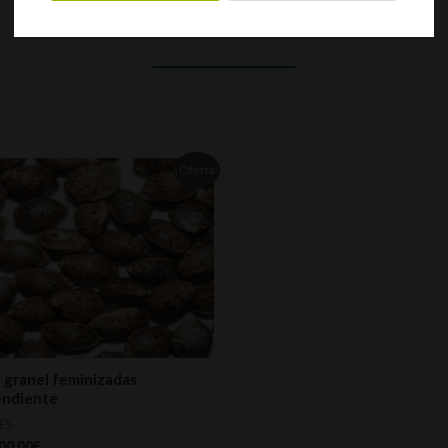
¡Oferta!
a granel feminizadas
endiente
ES
00,00
€