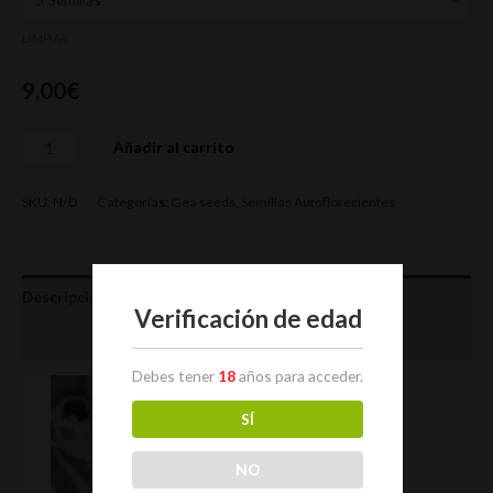
LIMPIAR
9,00
€
Añadir al carrito
SKU:
N/D
Categorías:
Gea seeds
,
Semillas Autoflorecientes
Descripción
Verificación de edad
Información adicional
Debes tener
18
años para acceder.
SÍ
NO