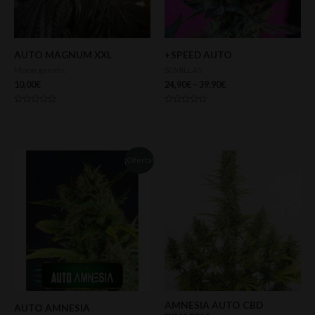
AUTO MAGNUM XXL
+SPEED AUTO
Moon genetic
SEMILLAS
10,00
€
24,90
€
–
39,90
€
Valorado
Valorado
con
con
0
0
de
de
5
5
¡Oferta!
AMNESIA AUTO CBD
AUTO AMNESIA