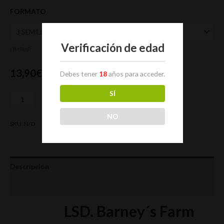
FORMATO
Verificación de edad
LIMPIAR
13,90
€
Debes tener
18
años para acceder.
SÍ
Añadir al carrito
NO
SKU:
N/D
Categorías:
Barney's Farm
,
Semillas Feminizadas
Descripción
Información adicional
LSD. Barney´s Farm