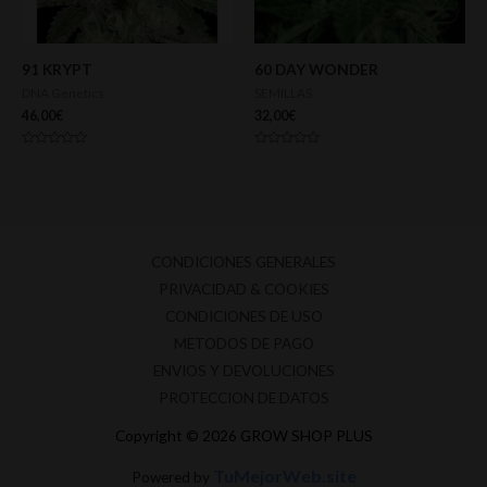
91 KRYPT
60 DAY WONDER
DNA Genetics
SEMILLAS
46,00
€
32,00
€
Valorado
Valorado
con
con
0
0
de
de
5
5
CONDICIONES GENERALES
PRIVACIDAD & COOKIES
CONDICIONES DE USO
METODOS DE PAGO
ENVIOS Y DEVOLUCIONES
PROTECCION DE DATOS
Copyright © 2026 GROW SHOP PLUS
TuMejorWeb.site
Powered by