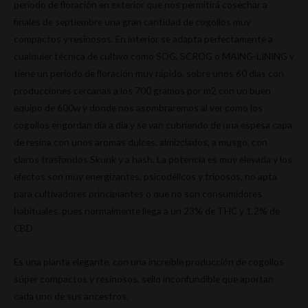
período de floración en exterior que nos permitirá cosechar a
finales de septiembre una gran cantidad de cogollos muy
compactos y resinosos. En interior se adapta perfectamente a
cualquier técnica de cultivo como SOG, SCROG o MAING-LINING y
tiene un período de floración muy rápido, sobre unos 60 días con
producciones cercanas a los 700 gramos por m2 con un buen
equipo de 600w y donde nos asombraremos al ver como los
cogollos engordan día a día y se van cubriendo de una espesa capa
de resina con unos aromas dulces, almizclados, a musgo, con
claros trasfondos Skunk y a hash. La potencia es muy elevada y los
efectos son muy energizantes, psicodélicos y triposos, no apta
para cultivadores principiantes o que no son consumidores
habituales, pues normalmente llega a un 23% de THC y 1,2% de
CBD.
Es una planta elegante, con una increíble producción de cogollos
súper compactos y resinosos, sello inconfundible que aportan
cada uno de sus ancestros.