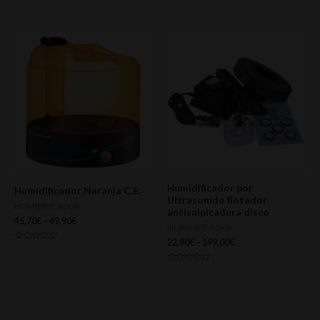
0
0
de
de
5
5
Humidificador por
Humidificador Naranja C.E.
Ultrasonido flotador
HUMIDIFICADOR
antisalpicadura disco
45,70
€
–
49,90
€
HUMIDIFICADOR
22,90
€
–
199,00
€
Valorado
con
0
Valorado
de
con
5
0
de
5