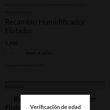
Inicio
/
HUMIDIFICADOR
/ Recambio Humidificador Flotador
HUMIDIFICADOR
Recambio Humidificador
Flotador
5,99
€
Añadir al carrito
Categoría:
HUMIDIFICADOR
Descripción
Recambio Humidificador
Flotador
Verificación de edad