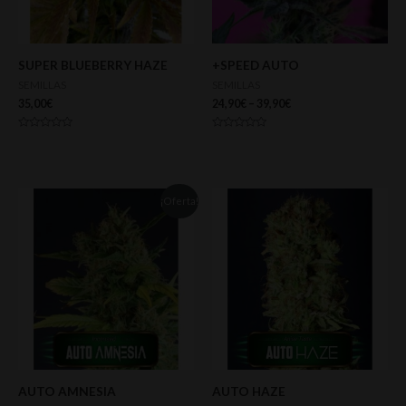
SUPER BLUEBERRY HAZE
+SPEED AUTO
SEMILLAS
SEMILLAS
35,00
€
24,90
€
–
39,90
€
Valorado
Valorado
con
con
0
0
de
de
5
5
¡Oferta!
AUTO AMNESIA
AUTO HAZE