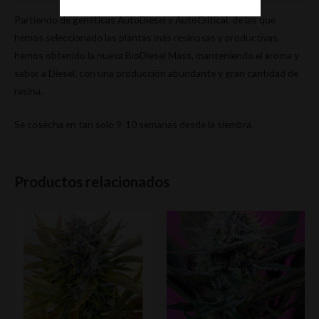
Partiendo de genéticas AutoDiesel y AutoCritical, de las que
hemos seleccionado las plantas más resinosas y productivas,
hemos obtenido la nueva BioDiesel Mass, manteniendo el aroma y
sabor a Diesel, con una producción abundante y gran cantidad de
resina.
Se cosecha en tan solo 9-10 semanas desde la siembra.
Productos relacionados