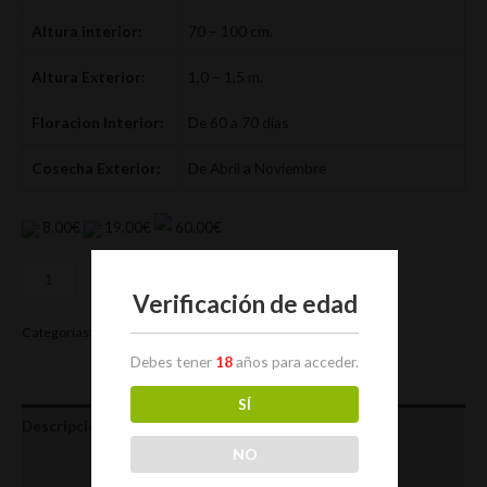
Altura interior:
70 – 100 cm.
Altura Exterior:
1,0 – 1,5 m.
Floracion Interior:
De 60 a 70 días
Cosecha Exterior:
De Abril a Noviembre
8.00€
19.00€
60.00€
Añadir al carrito
Verificación de edad
Categorías:
Advanced Seeds
,
Semillas Autoflorecientes
Debes tener
18
años para acceder.
SÍ
Descripción
NO
Valoraciones (0)