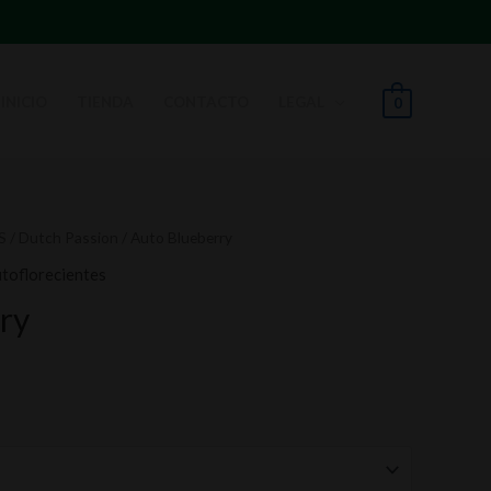
INICIO
TIENDA
CONTACTO
LEGAL
0
S
/
Dutch Passion
/ Auto Blueberry
utoflorecientes
ry