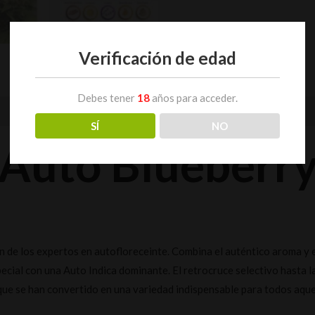
Verificación de edad
Debes tener
18
años para acceder.
0)
SÍ
NO
Auto Blueberr
n de los expertos en autofloreceinte. Combina el auténtico aroma y 
cial con una Auto Indica dominante. El retrocruce selectivo hasta
 que se han convertido en una variedad indispensable para todos aqu