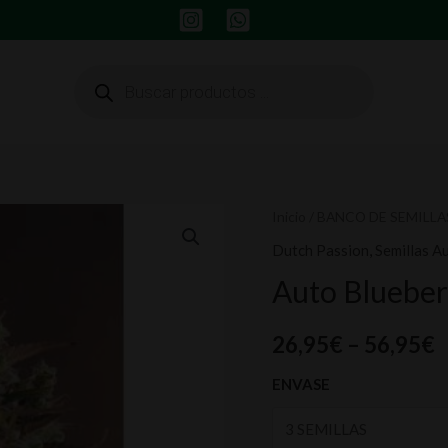
Búsqueda
de
productos
Auto
Inicio
/
BANCO DE SEMILLA
Blueberry
Dutch Passion
,
Semillas A
cantidad
Auto Blueber
26,95
€
–
56,95
€
ENVASE