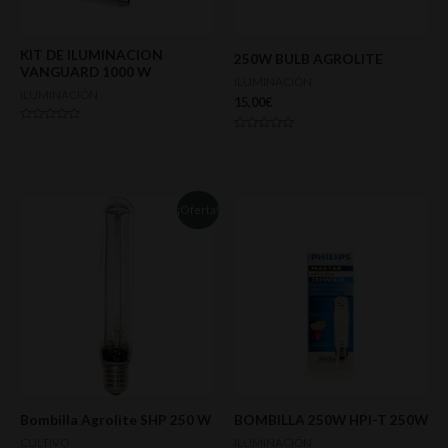
KIT DE ILUMINACION
250W BULB AGROLITE
VANGUARD 1000 W
ILUMINACIÓN
ILUMINACIÓN
15,00
€
Valorado
Valorado
con
con
0
0
de
de
5
5
¡Oferta!
Bombilla Agrolite SHP 250 W
BOMBILLA 250W HPI-T 250W
CULTIVO
ILUMINACIÓN