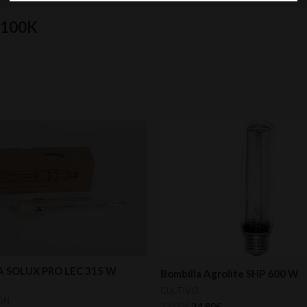
3100K
 SOLUX PRO LEC 315 W
Bombilla Agrolite SHP 600 W
CULTIVO
ÓN
33,00
€
24,90
€