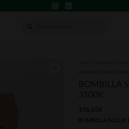
Búsqueda
de
productos
BOMBILLA
Inicio
/
ILUMINACIÓN
/
Bomb
SOLUX
Bombillas Cultivo
,
ILUMI
PRO
BOMBILLA S
LEC
3100K
315
W
106,65
€
3100K
cantidad
BOMBILLA SOLUX 