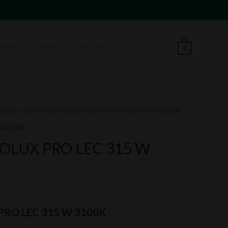
INICIO
TIENDA
CONTACTO
LEGAL
0
illas Cultivo
/ BOMBILLA SOLUX PRO LEC 315 W 3100K
NACIÓN
OLUX PRO LEC 315 W
PRO LEC 315 W 3100K