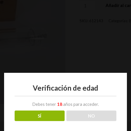
Añadir al car
SKU:
612143
Categorías:
B
Verificación de edad
Debes tener
18
años para acceder.
SÍ
NO