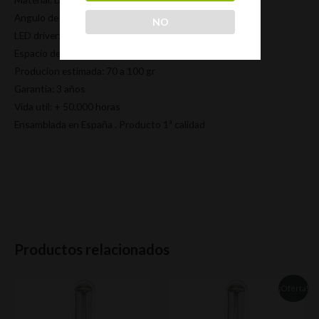
Angulo de Apertura: 120º
NO
LED driver: Mean Well HBG
Espacio de cultivo: 500x500mm
Producion estimada: 70 a 100 gr
Garantia: 3 años
Vida util: + 50.000 horas
Ensamblada en España . Producto 1ª calidad
Productos relacionados
¡Oferta!