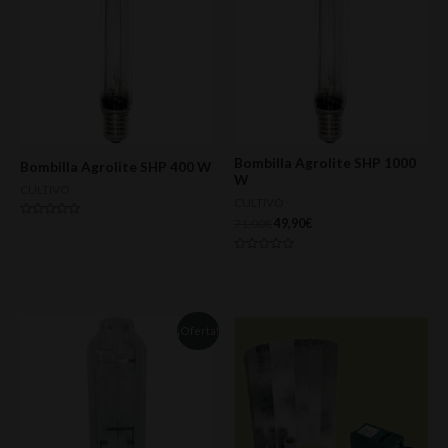
Bombilla Agrolite SHP 1000
Bombilla Agrolite SHP 400 W
W
CULTIVO
CULTIVO
71,00
€
49,90
€
Valorado
con
0
de
Valorado
5
con
0
de
5
¡Oferta!