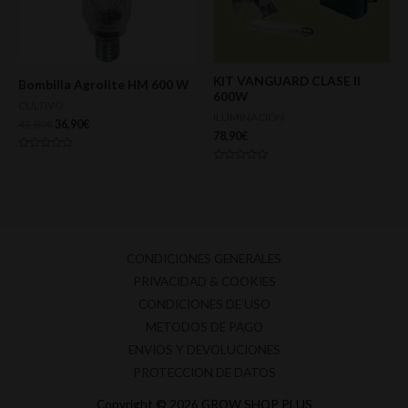
KIT VANGUARD CLASE II
Bombilla Agrolite HM 600 W
600W
CULTIVO
ILUMINACIÓN
42,80
€
36,90
€
78,90
€
Valorado
con
Valorado
0
con
de
0
5
de
5
CONDICIONES GENERALES
PRIVACIDAD & COOKIES
CONDICIONES DE USO
METODOS DE PAGO
ENVIOS Y DEVOLUCIONES
PROTECCION DE DATOS
Copyright © 2026 GROW SHOP PLUS