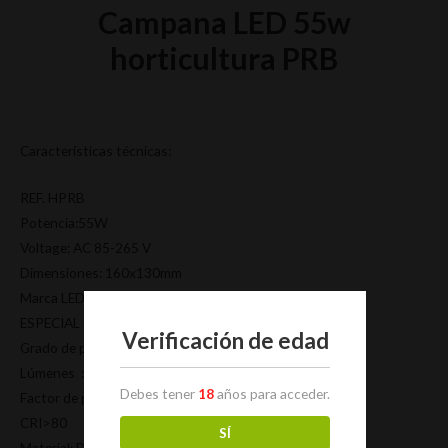
Campana LED 55w
horticultura PRB
Características técnicas:
REF. HPRB
Potencia:55W
Voltage: AC 85-265 V
Dimensiones: 160x130mm
Marca LED: CITIZEN CLU04H-40/85PRB-01
ESPECIAL HORTICULTURA FLORACIÓN
Verificación de edad
Grado de protección: IP25.
Lúmenes : 3.000 lm
Debes tener
18
años para acceder.
Factor de potencia: 0,98.
CRI>80
SÍ
Material: Disipador aluminio anodizado