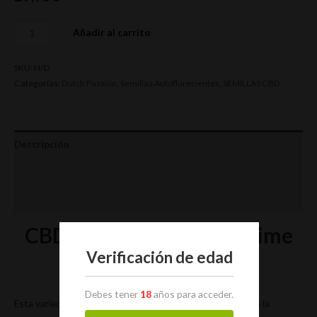
Añadir al carrito
SKU:
N/D
Categorías:
Dutch Passion
,
Semillas Autoflorecientes
,
SEMILLAS CBD
Descripción
Información adicional
Valoraciones (0)
CBD Auto Compassion Lime
Verificación de edad
Debes tener
18
años para acceder.
Esta variedad automática feminizada, rica en CBD, emplea la