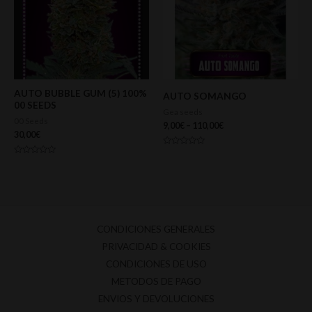
AUTO BUBBLE GUM (5) 100%
AUTO SOMANGO
00 SEEDS
Gea seeds
00 Seeds
9,00
€
–
110,00
€
30,00
€
Valorado
con
Valorado
0
con
de
0
5
de
5
CONDICIONES GENERALES
PRIVACIDAD & COOKIES
CONDICIONES DE USO
METODOS DE PAGO
ENVIOS Y DEVOLUCIONES