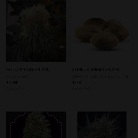
AUTO MAGNUM XXL
SEMILLA SUPER SKUNK
Moon genetic
Semillas Autoflorecientes a granel
10,00
€
1,00
€
Valorado
Valorado
con
con
0
0
de
de
5
5