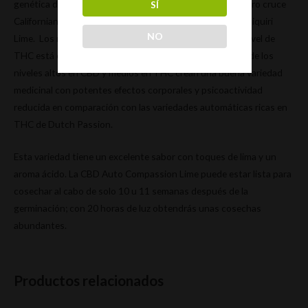
genética de la fotoperiódica CBD Compassion y de nuestro cruce
SÍ
Californian Orange X USA Sour Diesel, conocida como Daiquiri
NO
Lime. Los niveles de CBD están entre el 9 y el 10 % y el nivel de
THC está entre el 8 y el 9 %. La combinación de efectos de los
niveles altos en CBD y medios en THC crean una buena variedad
medicinal con potentes efectos corporales y psicoactividad
reducida en comparación con las variedades automáticas ricas en
THC de Dutch Passion.
Esta variedad tiene un excelente sabor con toques de lima y un
aroma ácido. La CBD Auto Compassion Lime puede estar lista para
cosechar al cabo de solo 10 u 11 semanas después de la
germinación; con 20 horas de luz obtendrás unas cosechas
abundantes.
Productos relacionados