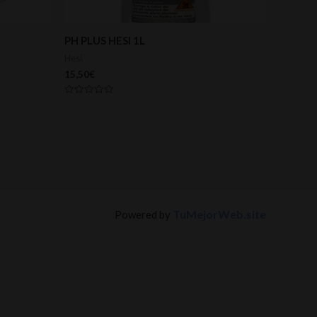
PH PLUS HESI 1L
Hesi
15,50
€
Valorado
con
0
de
5
TuMejorWeb.site
Powered by