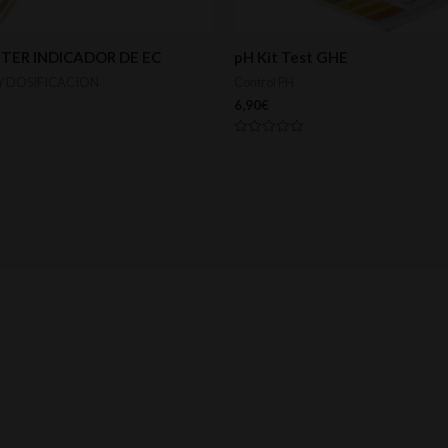
TER INDICADOR DE EC
pH Kit Test GHE
Y DOSIFICACION
Control PH
6,90
€
Valorado
con
0
de
5