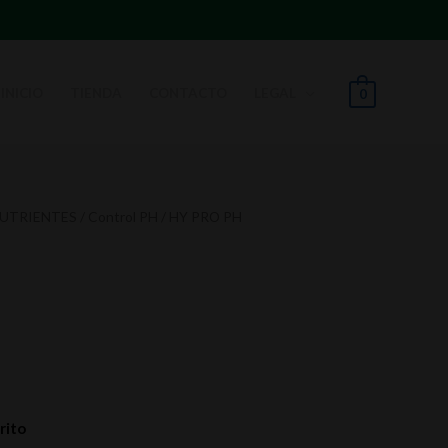
INICIO
TIENDA
CONTACTO
LEGAL
0
NUTRIENTES
/
Control PH
/ HY PRO PH
rito