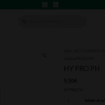
Búsqueda
de
productos
HY
Inicio
/
FERTILIZANTES Y 
PRO
Control PH
,
EC/PH
PH
HY PRO PH
cantidad
9,50
€
HY-PRO PH-
Añadir al car