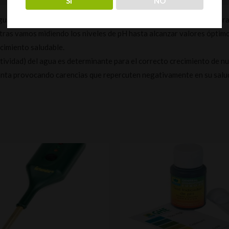
SÍ
NO
ua mezclada con los fertilizantes, bajando el pH al nivel óptimo para
as vamos midiendo los niveles de pH hasta alcanzar valores óptimos
ecimiento saludable.
ctividad) del agua es determinante para el correcto crecimiento de nu
planta provocando carencias que repercuten negativamente en su salu