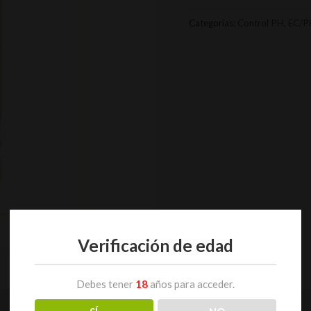
Categorías:
Control PH
,
EC/P
Verificación de edad
Debes tener
18
años para acceder.