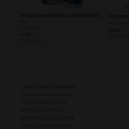
PH BLOOM ADVANCED HYDROPONICS
FERTOME
1L
MEDICION 
Control PH
53,85
€
9,50
€
Valorado
con
Valorado
0
con
de
0
5
de
5
CONDICIONES GENERALES
PRIVACIDAD & COOKIES
CONDICIONES DE USO
METODOS DE PAGO
ENVIOS Y DEVOLUCIONES
PROTECCION DE DATOS