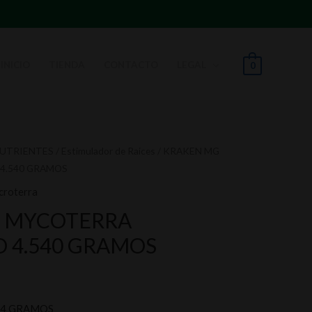
INICIO
TIENDA
CONTACTO
LEGAL
0
NUTRIENTES
/
Estimulador de Raices
/ KRAKEN MG
4.540 GRAMOS
roterra
 MYCOTERRA
 4.540 GRAMOS
54 GRAMOS