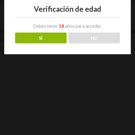
Verificación de edad
Debes tener
18
años para acceder.
a el desarrollo de la masa radicular hasta en un 70%, mejorando así l
SÍ
NO
l en la cantidad y calidad de nuestras cosechas.