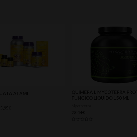
QUIMERA L MYCOTERRA PR
ic ATA ATAMI
FUNGICO LIQUIDO 150 ML
Mycroterra
5,95
€
28,44
€
Valorado
con
0
de