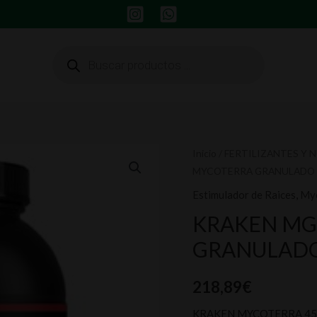
Búsqueda
de
productos
KRAKEN
Inicio
/
FERTILIZANTES Y 
MYCOTERRA GRANULADO 
MG
MYCOTERRA
Estimulador de Raices
,
Myc
GRANULADO
KRAKEN MG
4.540
GRANULADO
GRAMOS
cantidad
218,89
€
KRAKEN MYCOTERRA 4