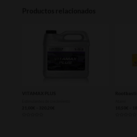
Productos relacionados
VITAMAX PLUS
Rootbast
Estimulantes de crecimiento
Atami
21,00
€
–
320,20
€
10,50
€
–
18
Valorado
Valorado
con
con
0
0
de
de
5
5