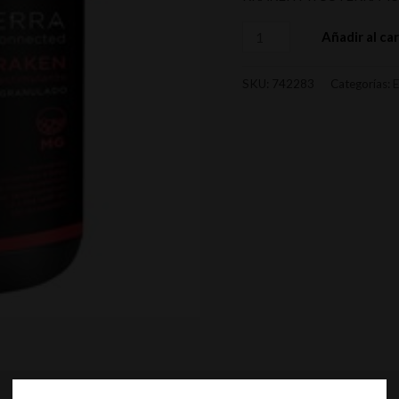
Añadir al car
SKU:
742283
Categorías:
E