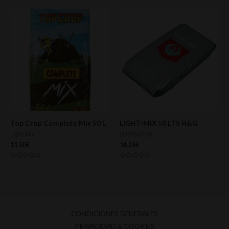
5
Top Crop Complete Mix 50 L
LIGHT-MIX 50 LTS H&G
Light Mix
SUSTRATOS
11,50
€
14,26
€
Valorado
Valorado
con
con
0
0
de
de
5
5
CONDICIONES GENERALES
PRIVACIDAD & COOKIES