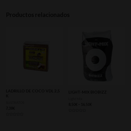
Productos relacionados
LADRILLO DE COCO VDL 2,5
LIGHT-MIX BIOBIZZ
K
Light Mix
SUSTRATOS
8,50
€
–
16,50
€
7,38
€
Valorado
con
Valorado
0
con
de
0
5
de