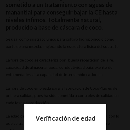
sometido a un tratamiento con aguas de
manantial para conseguir bajar la CE hasta
niveles ínfimos. Totalmente natural,
producido a base de cáscara de coco.
Se usa como sustrato único para cultivo hidropónico o como
parte de una mezcla, mejorando la estructura física del sustrato.
La fibra de coco se caracteriza por : buena repartición del aire,
capacidad de almacenar agua, conductividad baja, exento de
enfermedades, alta capacidad de intercambio catiónico.
La fibra de coco empleada para la fabricación de CocoPlus es de
primera calidad, pues ha sido sometida a controles de calidad en
cada fase de producción.
La edad de la materia prima es superior a los 16-18 meses, con lo
Verificación de edad
que se trata de un material estable y por tanto, apto para el