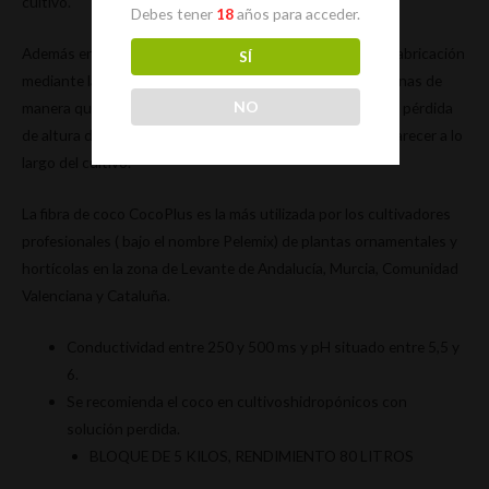
cultivo.
Debes tener
18
años para acceder.
Además en CocoPlus se utiliza una técnica exclusiva de fabricación
SÍ
mediante la cual se eliminan las partículas de polvo más finas de
NO
manera que se reducen los problemas de asfixia radicular, pérdida
de altura del sustrato y hetereogeneidad que puedan aparecer a lo
largo del cultivo.
La fibra de coco CocoPlus es la más utilizada por los cultivadores
profesionales ( bajo el nombre Pelemix) de plantas ornamentales y
hortícolas en la zona de Levante de Andalucía, Murcia, Comunidad
Valenciana y Cataluña.
Conductividad entre 250 y 500 ms y pH situado entre 5,5 y
6.
Se recomienda el coco en cultivoshidropónicos con
solución perdida.
BLOQUE DE 5 KILOS, RENDIMIENTO 80 LITROS