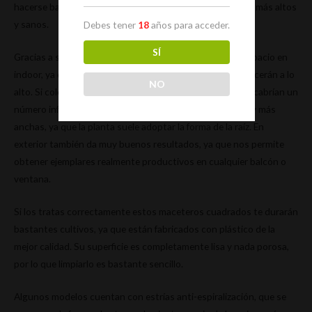
hacerse bastante largas, lo que se traduce en ejemplares más altos
y sanos.
Debes tener
18
años para acceder.
SÍ
Gracias a su forma podremos aprovechar al máximo el espacio en
indoor, ya que podremos colocar más ejemplares m² y crecerán a lo
NO
alto. Si colocáramos maceteros más bajos y anchos, nos cabrían un
número inferior de cepas, además se harían menos altas y más
anchas, ya que la planta suele adoptar la forma de la raíz. En
exterior también da muy buenos resultados, ya que nos permite
obtener ejemplares realmente productivos en cualquier balcón o
ventana.
Si los tratas correctamente estos maceteros cuadrados te durarán
bastantes cultivos, ya que están fabricados con plástico de la
mejor calidad. Su superficie es completamente lisa y nada porosa,
por lo que limpiarlo es bastante sencillo.
Algunos modelos cuentan con estrías anti-espiralización, que se