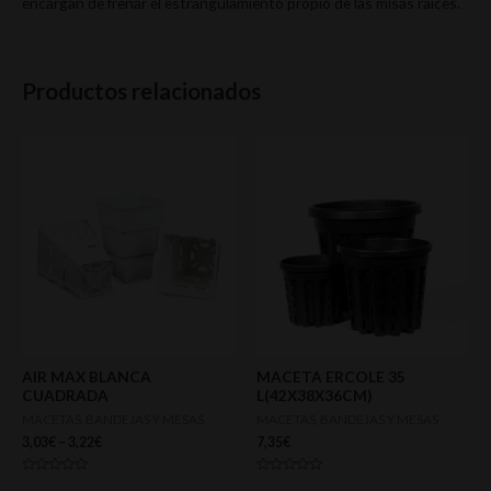
encargan de frenar el estrangulamiento propio de las misas raíces.
Productos relacionados
AIR MAX BLANCA
MACETA ERCOLE 35
CUADRADA
L(42X38X36CM)
MACETAS, BANDEJAS Y MESAS
MACETAS, BANDEJAS Y MESAS
3,03
€
–
3,22
€
7,35
€
Valorado
Valorado