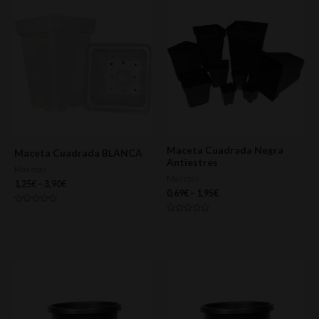
Maceta Cuadrada Negra
Maceta Cuadrada BLANCA
Antiestres
Macetas
Macetas
1,25
€
–
3,90
€
0,69
€
–
1,95
€
Valorado
con
Valorado
0
con
de
0
5
de
5