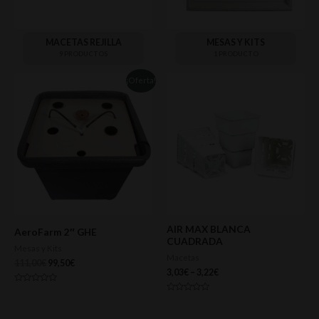
MACETAS REJILLA
MESAS Y KITS
9 PRODUCTOS
1 PRODUCTO
¡Oferta!
AIR MAX BLANCA
AeroFarm 2″ GHE
CUADRADA
Mesas y Kits
Macetas
111,00
€
99,50
€
3,03
€
–
3,22
€
Valorado
con
Valorado
0
con
de
0