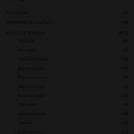
n
x
:
i
i
Accessories
(1)
m
m
ARMARIOS DE CULTIVO
(24)
o
o
BANCO DE SEMILLAS
(497)
00 Seeds
(8)
Ace seeds
(1)
Advanced Seeds
(18)
Barney's Farm
(19)
Biohazard seeds
(8)
Blimburn seeds
(1)
Buddha Seeds
(16)
Cbd seeds
(4)
Delicious Seeds
(34)
Dinafem
(14)
DNA Genetics
(11)