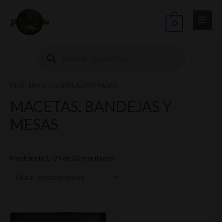
Ir
Main
al
0
Menu
contenido
Búsqueda
de
productos
Inicio
/ MACETAS, BANDEJAS Y MESAS
ernar
MACETAS, BANDEJAS Y
nú
MESAS
Mostrando 1–24 de 32 resultados