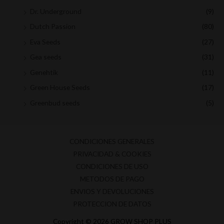
Dr. Underground
(9)
Dutch Passion
(80)
Eva Seeds
(27)
Gea seeds
(31)
Genehtik
(11)
Green House Seeds
(17)
Greenbud seeds
(5)
Medical Seeds
(8)
Moon genetic
(9)
CONDICIONES GENERALES
Mr hide seeds
(9)
PRIVACIDAD & COOKIES
Nirvana seeds
(3)
CONDICIONES DE USO
Paradise Seeds
(7)
METODOS DE PAGO
ENVIOS Y DEVOLUCIONES
Positronics
(2)
PROTECCION DE DATOS
Ripper Seeds
(13)
Copyright © 2026 GROW SHOP PLUS