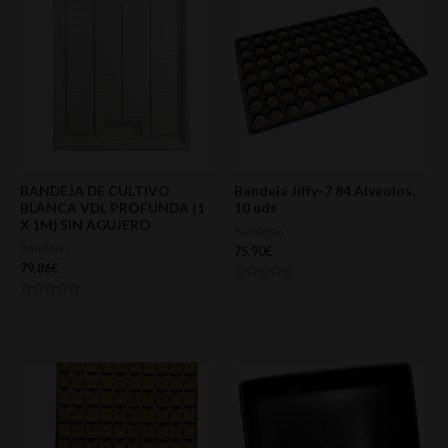
BANDEJA DE CULTIVO
Bandeja Jiffy-7 84 Alveolos,
BLANCA VDL PROFUNDA (1
10 uds
X 1M) SIN AGUJERO
Bandejas
Bandejas
75,90
€
79,86
€
Valorado
con
Valorado
0
con
de
0
5
de
5