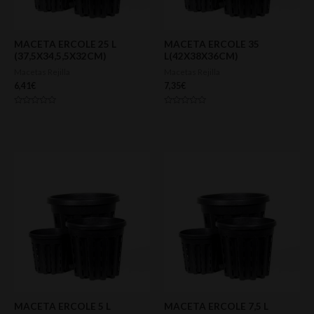
MACETA ERCOLE 25 L
MACETA ERCOLE 35
(37,5X34,5,5X32CM)
L(42X38X36CM)
Macetas Rejilla
Macetas Rejilla
6,41
€
7,35
€
Valorado
Valorado
con
con
0
0
de
de
5
5
MACETA ERCOLE 5 L
MACETA ERCOLE 7,5 L