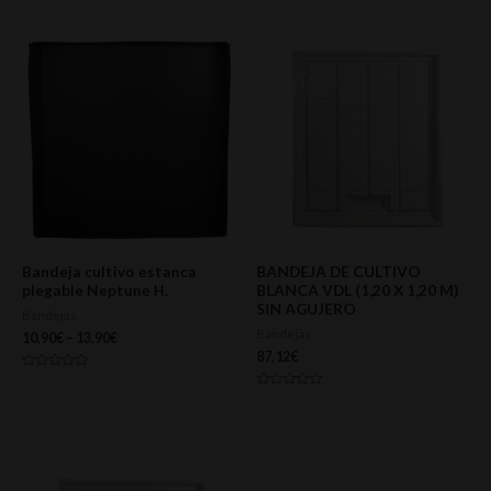
5
de
5
Bandeja cultivo estanca
BANDEJA DE CULTIVO
plegable Neptune H.
BLANCA VDL (1,20 X 1,20 M)
SIN AGUJERO
Bandejas
Bandejas
10,90
€
–
13,90
€
87,12
€
Valorado
con
Valorado
0
con
de
0
5
de
5