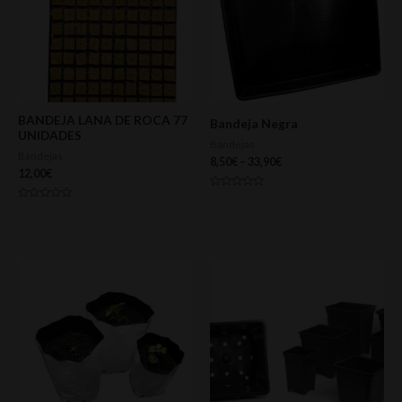
BANDEJA LANA DE ROCA 77
Bandeja Negra
UNIDADES
Bandejas
Bandejas
8,50
€
–
33,90
€
12,00
€
Valorado
con
Valorado
0
con
de
0
5
de
5