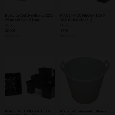
Bolsa de Cultivo Blanca 22 L
MACETA CC NEGRA 18,5 X
25 uds.(5 Gal.) 51 cm
18,5 X 18,6 CM (5 L)
Macetas
Macetas
22,00
€
1,57
€
Valorado
Valorado
con
con
0
0
de
de
5
5
MACETA CC NEGRA 18,7 X
Maceta Contenedor Blanco