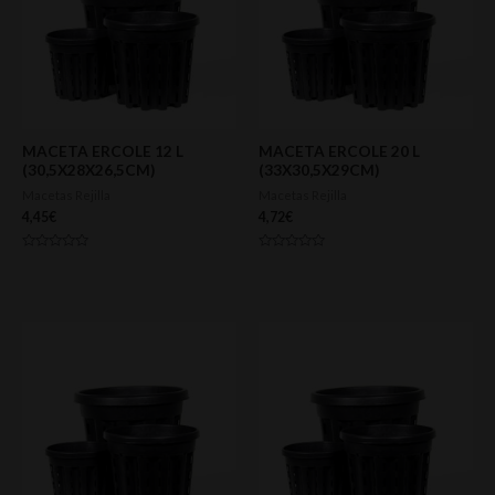
MACETA ERCOLE 12 L
MACETA ERCOLE 20 L
(30,5X28X26,5CM)
(33X30,5X29CM)
Macetas Rejilla
Macetas Rejilla
4,45
€
4,72
€
Valorado
Valorado
con
con
0
0
de
de
5
5