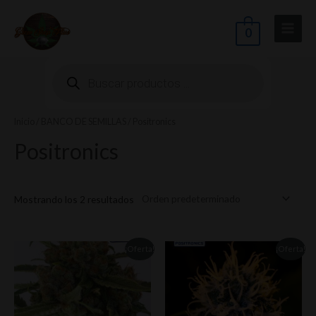
Ir
Main
al
0
Menu
contenido
Búsqueda
de
productos
Inicio
/
BANCO DE SEMILLAS
/ Positronics
ernar
Positronics
nú
Mostrando los 2 resultados
¡Oferta!
¡Oferta!