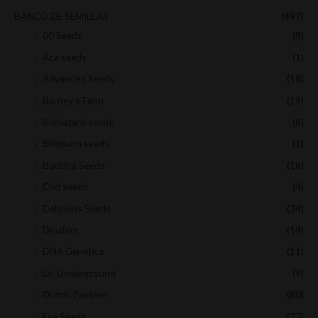
BANCO DE SEMILLAS
(497)
00 Seeds
(8)
Ace seeds
(1)
Advanced Seeds
(18)
Barney's Farm
(19)
Biohazard seeds
(8)
Blimburn seeds
(1)
Buddha Seeds
(16)
Cbd seeds
(4)
Delicious Seeds
(34)
Dinafem
(14)
DNA Genetics
(11)
Dr. Underground
(9)
Dutch Passion
(80)
Eva Seeds
(27)