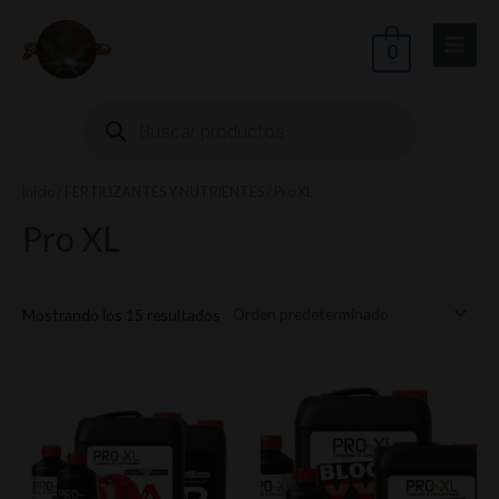
Ir
Main
al
0
Menu
contenido
Búsqueda
de
productos
Inicio
/
FERTILIZANTES Y NUTRIENTES
/ Pro XL
ernar
Pro XL
nú
Mostrando los 15 resultados