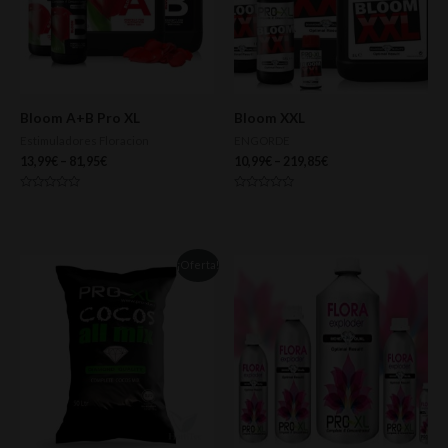
Bloom A+B Pro XL
Bloom XXL
Estimuladores Floracion
ENGORDE
13,99
€
–
81,95
€
10,99
€
–
219,85
€
Valorado
Valorado
con
con
0
0
de
de
5
5
¡Oferta!