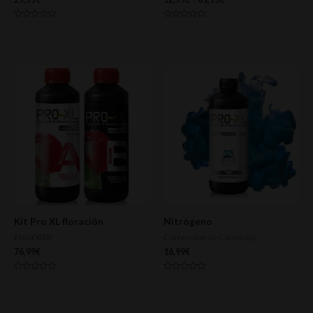
Valorado
Valorado
con
con
0
0
de
de
5
5
Kit Pro XL floración
Nitrógeno
ENGORDE
Correccion de Carencias
76,99
€
16,99
€
Valorado
Valorado
con
con
0
0
de
de
5
5