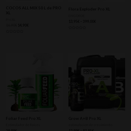
COCOS ALL MIX 50 L de PRO
Flora Exploder Pro XL
XL
ENGORDE
Pro XL
13,95
€
–
399,00
€
16,90
€
14,90
€
Valorado
con
Valorado
0
con
de
0
5
de
5
Foliar Feed Pro XL
Grow A+B Pro XL
Estimulador de Raices
estimulacion de crecimiento
29,99
€
12,99
€
–
81,95
€