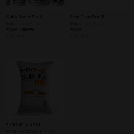
Quick Boost Pro XL
Stop Grow Pro XL
Estimuladores Floracion
Estimuladores Floracion
27,95
€
–
388,99
€
29,99
€
Valorado
Valorado
con
con
0
0
de
de
5
5
SUBLIME MIX 50 L
FERTILIZANTES Y NUTRIENTES