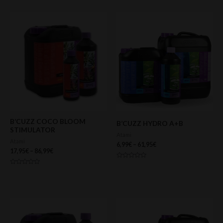
de
5
B’CUZZ COCO BLOOM
B’CUZZ HYDRO A+B
STIMULATOR
Atami
Atami
6,99
€
–
61,95
€
17,95
€
–
86,99
€
Valorado
con
Valorado
0
con
de
0
5
de
5