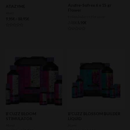
Azufre-Sofrex 6 x 15 gr
ATAZYME
Flower
Atami
Estimuladores Floracion
9,95
€
–
88,95
€
7,00
€
5,90
€
Valorado
con
Valorado
0
con
de
0
5
de
5
B’CUZZ BLOOM
B’CUZZ BLOSSOM BUILDER
STIMULATOR
LIQUID
Atami
Atami