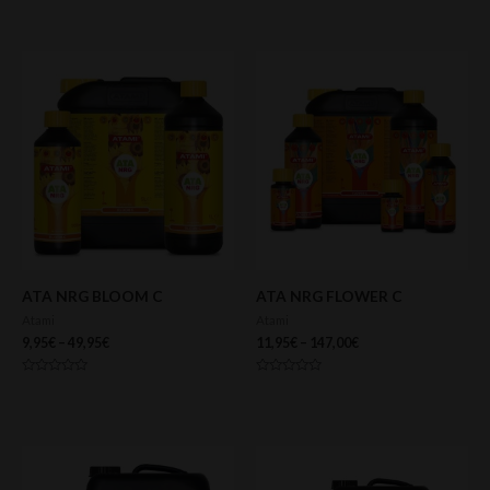
con
con
0
0
de
de
5
5
ATA NRG BLOOM C
ATA NRG FLOWER C
Atami
Atami
9,95
€
–
49,95
€
11,95
€
–
147,00
€
Valorado
Valorado
con
con
0
0
de
de
5
5