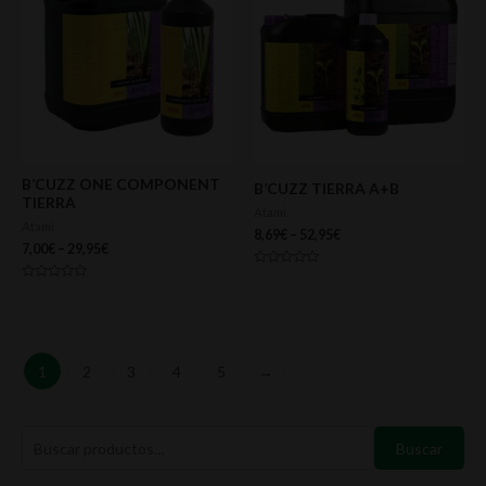
B’CUZZ ONE COMPONENT
B’CUZZ TIERRA A+B
TIERRA
Atami
Atami
8,69
€
–
52,95
€
7,00
€
–
29,95
€
Valorado
con
Valorado
0
con
de
0
5
de
5
1
2
3
4
5
→
B
P
P
Buscar
u
r
r