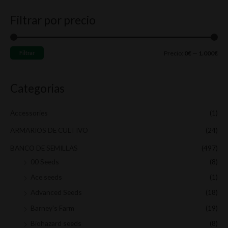
s
e
e
Filtrar por precio
c
c
c
a
i
i
r
o
o
Filtrar
Precio:
0€
—
1.000€
p
m
m
o
í
á
Categorias
r
n
x
:
i
i
Accessories
(1)
m
m
ARMARIOS DE CULTIVO
(24)
o
o
BANCO DE SEMILLAS
(497)
00 Seeds
(8)
Ace seeds
(1)
Advanced Seeds
(18)
Barney's Farm
(19)
Biohazard seeds
(8)