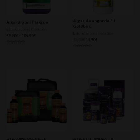
Algas de engorde 1 L
Alga-Bloom Plagron
Goldbird
Estimuladores Floracion
Estimuladores Floracion
59,90
€
–
105,90
€
18,00
€
14,90
€
Valorado
con
Valorado
0
con
de
0
5
de
5
ATA AWA MAX A+B
ATA BLOOMBASTIC