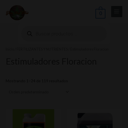
Ir
Main
al
0
Menu
contenido
Búsqueda
de
productos
Inicio
/
FERTILIZANTES Y NUTRIENTES
/ Estimuladores Floracion
ernar
Estimuladores Floracion
nú
Mostrando 1–24 de 119 resultados