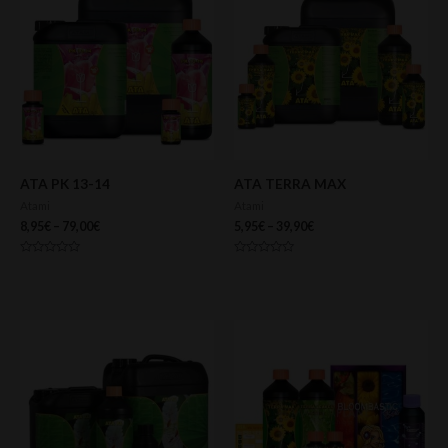
ATA PK 13-14
ATA TERRA MAX
Atami
Atami
8,95
€
–
79,00
€
5,95
€
–
39,90
€
Valorado
Valorado
con
con
0
0
de
de
5
5