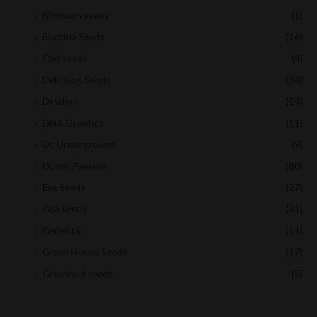
Blimburn seeds
(1)
Buddha Seeds
(16)
Cbd seeds
(4)
Delicious Seeds
(34)
Dinafem
(14)
DNA Genetics
(11)
Dr. Underground
(9)
Dutch Passion
(80)
Eva Seeds
(27)
Gea seeds
(31)
Genehtik
(11)
Green House Seeds
(17)
Greenbud seeds
(5)
Medical Seeds
(8)
Moon genetic
(9)