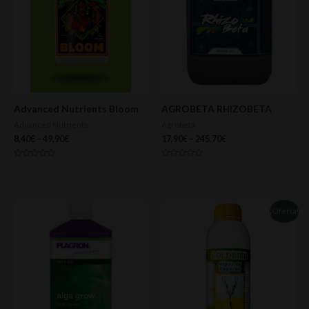
Advanced Nutrients Bloom
AGROBETA RHIZOBETA
Advanced Nutrients
Agrobeta
8,40
€
–
49,90
€
17,90
€
–
245,70
€
Valorado
Valorado
con
con
0
0
de
de
5
5
¡Oferta!