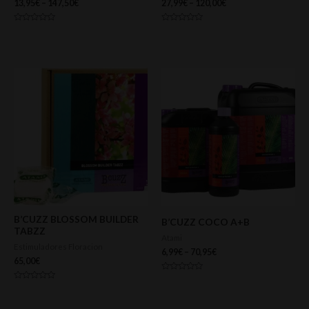
13,95
€
–
147,50
€
27,99
€
–
120,00
€
Valorado
Valorado
con
con
0
0
de
de
5
5
B’CUZZ BLOSSOM BUILDER
B’CUZZ COCO A+B
TABZZ
Atami
Estimuladores Floracion
6,99
€
–
70,95
€
65,00
€
Valorado
con
Valorado
0
con
de
0
5