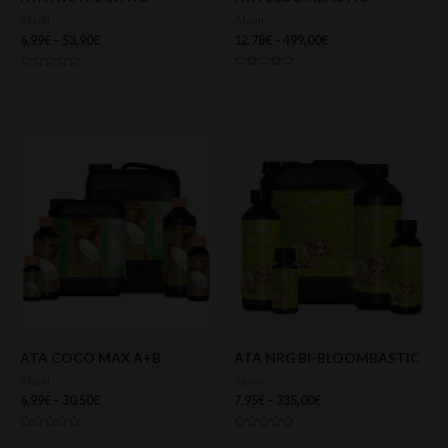
Atami
Atami
6,99
€
–
53,90
€
12,78
€
–
499,00
€
Valorado
Valorado
con
con
0
0
de
de
5
5
ATA COCO MAX A+B
ATA NRG BI-BLOOMBASTIC
Atami
Atami
6,99
€
–
30,50
€
7,95
€
–
335,00
€
Valorado
Valorado