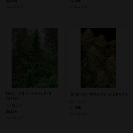
32,00
€
22,00
€
Valorado
Valorado
con
con
0
0
de
de
5
5
DOCTOR SHIVA SUPER
RESERVA PRIVADA MIX PACK
AUTO
SEMILLAS
SEMILLAS
34,00
€
38,00
€
Valorado
con
Valorado
0
con
de
0
5
de