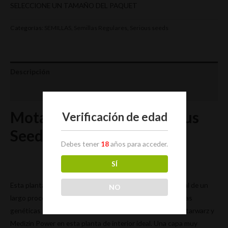
SELECCIONE UN TAMAÑO DEL PAQUET
Categorías:
SEMILLAS
,
Semillas Regulares
,
Serious seeds
Descripción
Valoraciones (0)
Motavation 11 Reg. Serious
Verificación de edad
Seeds
Debes tener
18
años para acceder.
SÍ
Esta planta Indica corta / de escuadrón es la creación final de un
NO
largo proceso de desarrollo por Magus Genetics.
Las líneas
genéticas parentales combinan plantas antiguas como Starwarz y
Medizin Power en esta planta de interior ideal.
Una capa muy