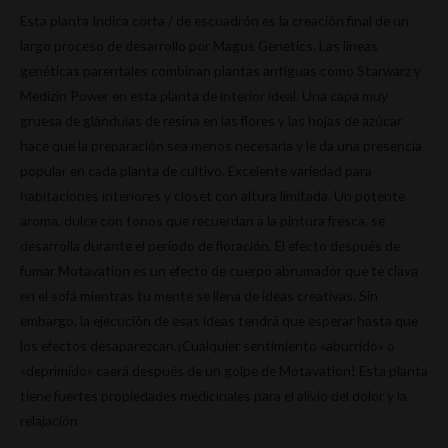
Esta planta Indica corta / de escuadrón es la creación final de un
largo proceso de desarrollo por Magus Genetics.
Las líneas
genéticas parentales combinan plantas antiguas como Starwarz y
Medizin Power en esta planta de interior ideal.
Una capa muy
gruesa de glándulas de resina en las flores y las hojas de azúcar
hace que la preparación sea menos necesaria y le da una presencia
popular en cada planta de cultivo.
Excelente variedad para
habitaciones interiores y closet con altura limitada.
Un potente
aroma, dulce con tonos que recuerdan a la pintura fresca, se
desarrolla durante el período de floración.
El efecto después de
fumar Motavation es un efecto de cuerpo abrumador que te clava
en el sofá mientras tu mente se llena de ideas creativas.
Sin
embargo, la ejecución de esas ideas tendrá que esperar hasta que
los efectos desaparezcan.
¡Cualquier sentimiento «aburrido» o
«deprimido» caerá después de un golpe de Motavation!
Esta planta
tiene fuertes propiedades medicinales para el alivio del dolor y la
relajación