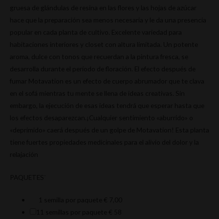
gruesa de glándulas de resina en las flores y las hojas de azúcar
hace que la preparación sea menos necesaria y le da una presencia
popular en cada planta de cultivo.
Excelente variedad para
habitaciones interiores y closet con altura limitada.
Un potente
aroma, dulce con tonos que recuerdan a la pintura fresca, se
desarrolla durante el período de floración.
El efecto después de
fumar Motavation es un efecto de cuerpo abrumador que te clava
en el sofá mientras tu mente se llena de ideas creativas.
Sin
embargo, la ejecución de esas ideas tendrá que esperar hasta que
los efectos desaparezcan.
¡Cualquier sentimiento «aburrido» o
«deprimido» caerá después de un golpe de Motavation!
Esta planta
tiene fuertes propiedades medicinales para el alivio del dolor y la
relajación
PAQUETES¨
1 semilla por paquete
€ 7,00
11 semillas por paquete
€ 58