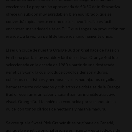
excelentes. La proporción aproximada de 50/50 de indica/sativa
ofrece un subidón muy agradable y bien equilibrado, que se
convertirá rápidamente en uno de tus favoritos. No es fácil
encontrar una variedad alta en THC que tenga una producción tan
grande y, a la vez, un perfil de terpenos genuinamente único.
El ser un cruce de nuestra Orange Bud original hace de Passion
Fruit una planta muy estable y fácil de cultivar. Orange Bud fue
seleccionada en la década de 1980 a partir de una destacada
genética Skunk, la cual produce cogollos densos y duros,
cubiertos en cristales y hermosos vellos naranja. Los cogollos
hermosamente coloreados y cubiertos de cristales de la Orange
Bud ofrecen un gran sabor y garantizan un increíble atractivo
visual. Orange Bud también es reconocida por su sabor único
dulce, con tonos cítricos de nectarina y naranja madura.
Se cree que la Sweet Pink Grapefruit es originaria de Canadá,
aunque la genética original precisa es incierta y está rodeada de