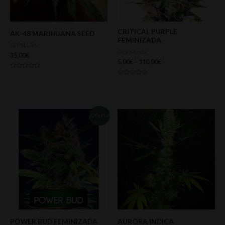
CRITICAL PURPLE
AK-48 MARIHUANA SEED
FEMINIZADA
SEMILLAS
Gea seeds
35,00
€
5,00
€
–
110,00
€
Valorado
con
Valorado
0
con
de
0
5
de
5
¡Oferta!
POWER BUD FEMINIZADA
AURORA INDICA