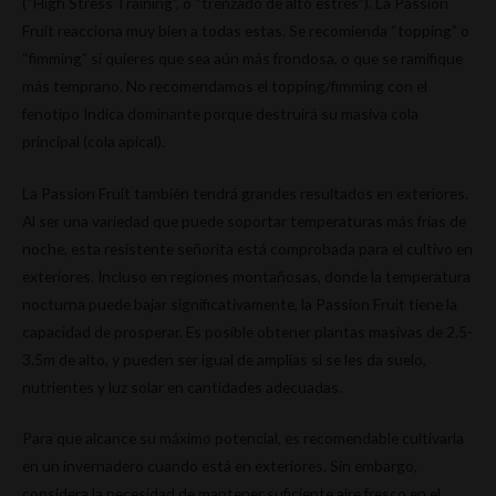
(“High Stress Training”, o “trenzado de alto estrés”). La Passion
Fruit reacciona muy bien a todas estas. Se recomienda “topping” o
“fimming” si quieres que sea aún más frondosa, o que se ramifique
más temprano. No recomendamos el topping/fimming con el
fenotipo Indica dominante porque destruirá su masiva cola
principal (cola apical).
La Passion Fruit también tendrá grandes resultados en exteriores.
Al ser una variedad que puede soportar temperaturas más frías de
noche, esta resistente señorita está comprobada para el cultivo en
exteriores. Incluso en regiones montañosas, donde la temperatura
nocturna puede bajar significativamente, la Passion Fruit tiene la
capacidad de prosperar. Es posible obtener plantas masivas de 2.5-
3.5m de alto, y pueden ser igual de amplias si se les da suelo,
nutrientes y luz solar en cantidades adecuadas.
Para que alcance su máximo potencial, es recomendable cultivarla
en un invernadero cuando está en exteriores. Sin embargo,
considera la necesidad de mantener suficiente aire fresco en el