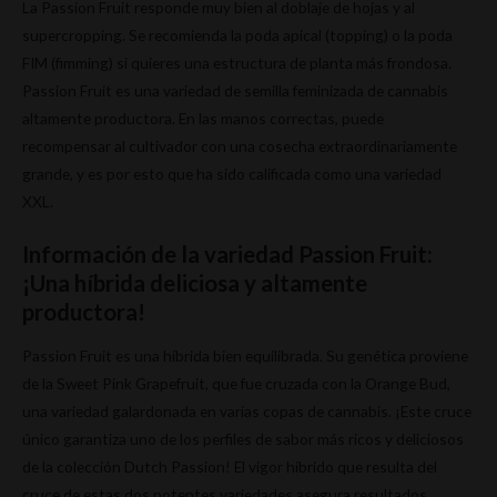
La Passion Fruit responde muy bien al doblaje de hojas y al
supercropping. Se recomienda la poda apical (topping) o la poda
FIM (fimming) si quieres una estructura de planta más frondosa.
Passion Fruit es una variedad de semilla feminizada de cannabis
altamente productora. En las manos correctas, puede
recompensar al cultivador con una cosecha extraordinariamente
grande, y es por esto que ha sido calificada como una variedad
XXL.
Información de la variedad Passion Fruit:
¡Una híbrida deliciosa y altamente
productora!
Passion Fruit es una híbrida bien equilibrada. Su genética proviene
de la Sweet Pink Grapefruit, que fue cruzada con la Orange Bud,
una variedad galardonada en varias copas de cannabis. ¡Este cruce
único garantiza uno de los perfiles de sabor más ricos y deliciosos
de la colección Dutch Passion! El vigor híbrido que resulta del
cruce de estas dos potentes variedades asegura resultados