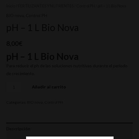
Inicio
/
FERTILIZANTES Y NUTRIENTES
/
Control PH
/ pH – 1 L Bio Nova
BIO nova
,
Control PH
pH – 1 L Bio Nova
8,00
€
pH – 1 L Bio Nova
Para reducir el ph de las soluciones nutritivas durante el periodo
de crecimiento.
Añadir al carrito
Categorías:
BIO nova
,
Control PH
Descripción