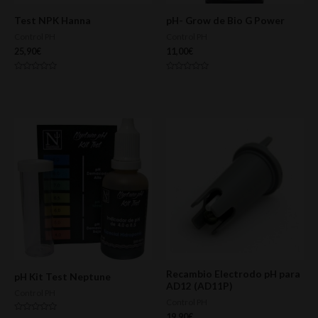
Test NPK Hanna
pH- Grow de Bio G Power
Control PH
Control PH
25,90
€
11,00
€
Valorado
Valorado
con
con
0
0
de
de
5
5
Recambio Electrodo pH para
pH Kit Test Neptune
AD12 (AD11P)
Control PH
Control PH
19,90
€