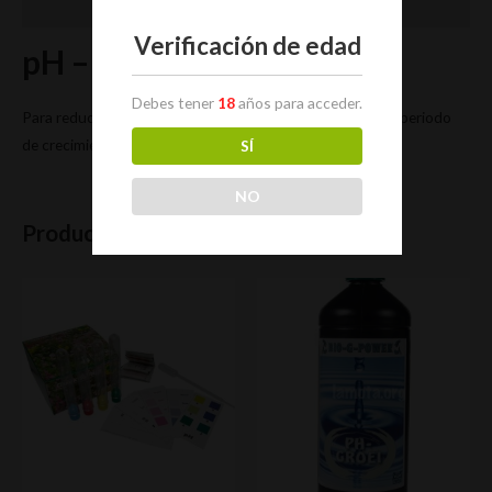
Valoraciones (0)
Verificación de edad
pH – 1 L Bio Nova
Debes tener
18
años para acceder.
Para reducir el ph de las soluciones nutritivas durante el periodo
de crecimiento.
SÍ
NO
Productos relacionados