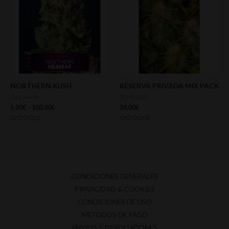
NORTHERN KUSH
RESERVA PRIVADA MIX PACK
Gea seeds
SEMILLAS
5,00
€
–
100,00
€
34,00
€
Valorado
Valorado
con
con
0
0
de
de
5
5
CONDICIONES GENERALES
PRIVACIDAD & COOKIES
CONDICIONES DE USO
METODOS DE PAGO
ENVIOS Y DEVOLUCIONES