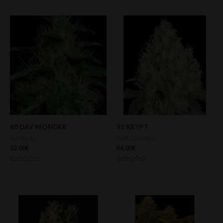
60 DAY WONDER
91 KRYPT
SEMILLAS
DNA Genetics
32,00
€
46,00
€
Valorado
Valorado
con
con
0
0
de
de
5
5