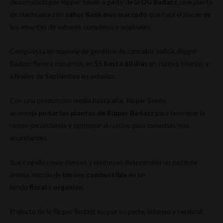
desarrollada por Ripper Seeds a partir de la
OG Badazz
, una planta
de marihuana con
sabor Kush muy marcado
que hará el placer de
los amantes de sabores complejos y originales.
Compuesta en mayoría de genética de cannabis Indica, Ripper
Badazz florece con prisa, en
55 hasta 60 días
en cultivo interior, y
a finales de Septiembre en exterior.
Con una producción media hasta alta, Ripper Seeds
aconseja
podar las plantas de Ripper Badazz
para favorecer la
ramas secundarias y optimizar el cultivo para cosechas mas
abundantes.
Sus cogollos muy densos y resinosos desprenden un potente
aroma, mezcla de
limón
y
combustible
en un
fondo
floral
y
orgánico
.
El efecto de la Ripper Badazz es, por su parte, intenso y cerebral.