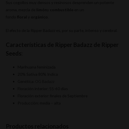
Sus cogollos muy densos y resinosos desprenden un potente
aroma, mezcla de
limón
y
combustible
en un
fondo
floral
y
orgánico
.
El efecto de la Ripper Badazz es, por su parte, intenso y cerebral.
Características de Ripper Badazz de Ripper
Seeds:
Marihuana feminizada
20% Sativa 80% Indica
Genética:
OG Badazz
Floración interior: 55-60 días
Floración exterior: finales de Septiembre
Producción: media – alta
Productos relacionados