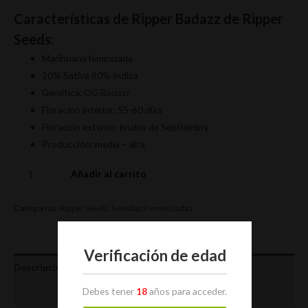
Características de Ripper Badazz de Ripper
Seeds:
Marihuana feminizada
20% Sativa 80% Indica
Genética:
OG Badazz
Floración interior: 55-60 días
Floración exterior: finales de Septiembre
Producción: media – alta
Añadir al carrito
Categorías:
Ripper Seeds
,
Semillas Feminizadas
Verificación de edad
Descripción
Debes tener
18
años para acceder.
Valoraciones (0)