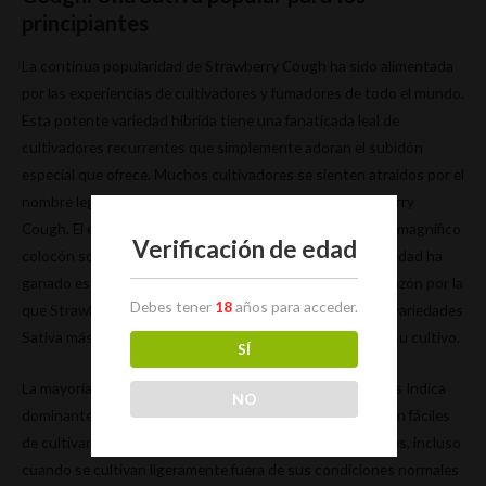
principiantes
La continua popularidad de Strawberry Cough ha sido alimentada
por las experiencias de cultivadores y fumadores de todo el mundo.
Esta potente variedad híbrida tiene una fanaticada leal de
cultivadores recurrentes que simplemente adoran el subidón
especial que ofrece. Muchos cultivadores se sienten atraídos por el
nombre legendario y la reputación de culto de la Strawberry
Cough. El equipo de Dutch Passion cree que el sabor y el magnífico
Verificación de edad
colocón son las principales razones por las que esta variedad ha
ganado esta popularidad global. No obstante, hay otra razón por la
Debes tener
18
años para acceder.
que Strawberry Cough merece su lugar como una de las variedades
Sativa más icónicas de todos los tiempos: la facilidad de su cultivo.
SÍ
La mayoría de las personas que cultivan Indicas o híbridas Indica
NO
dominantes lo hacen por buenas razones. Las mejores son fáciles
de cultivar y pueden ser bastante libres de complicaciones, incluso
cuando se cultivan ligeramente fuera de sus condiciones normales