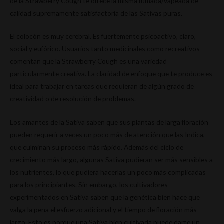
de la Strawberry Cough te ofrece la misma fumada/vapeada de
calidad supremamente satisfactoria de las Sativas puras.
El colocón es muy cerebral. Es fuertemente psicoactivo, claro,
social y eufórico. Usuarios tanto medicinales como recreativos
comentan que la Strawberry Cough es una variedad
particularmente creativa. La claridad de enfoque que te produce es
ideal para trabajar en tareas que requieran de algún grado de
creatividad o de resolución de problemas.
Los amantes de la Sativa saben que sus plantas de larga floración
pueden requerir a veces un poco más de atención que las Indica,
que culminan su proceso más rápido. Además del ciclo de
crecimiento más largo, algunas Sativa pudieran ser más sensibles a
los nutrientes, lo que pudiera hacerlas un poco más complicadas
para los principiantes. Sin embargo, los cultivadores
experimentados en Sativa saben que la genética bien hace que
valga la pena el esfuerzo adicional y el tiempo de floración más
largo. Esto es porque una Sativa bien cultivada puede darte un