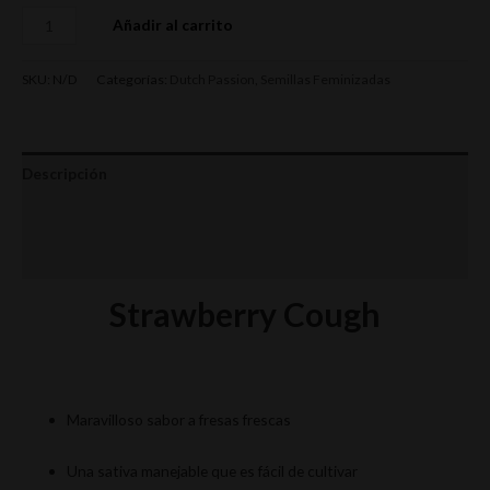
Añadir al carrito
SKU:
N/D
Categorías:
Dutch Passion
,
Semillas Feminizadas
Descripción
Información adicional
Valoraciones (0)
Strawberry Cough
Maravilloso sabor a fresas frescas
Una sativa manejable que es fácil de cultivar