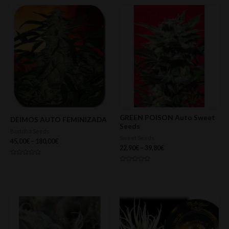
GREEN POISON Auto Sweet
DEIMOS AUTO FEMINIZADA
Seeds
Buddha Seeds
Sweet Seeds
45,00
€
–
180,00
€
22,90
€
–
39,80
€
Valorado
con
Valorado
0
con
de
0
5
de
5