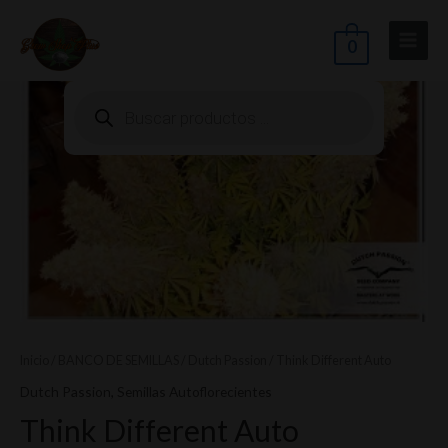
Ir
Main
Think
al
0
Menu
Different
contenido
Auto
Búsqueda
de
cantidad
productos
ernar
nú
Inicio
/
BANCO DE SEMILLAS
/
Dutch Passion
/ Think Different Auto
Dutch Passion
,
Semillas Autoflorecientes
Think Different Auto