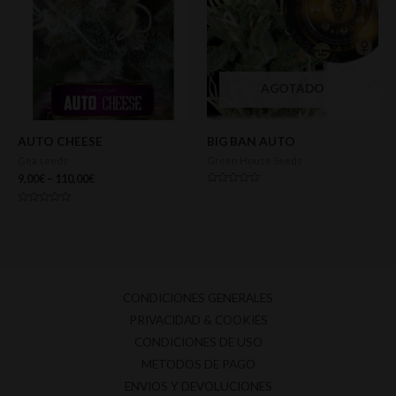
AGOTADO
AUTO CHEESE
BIG BAN AUTO
Gea seeds
Green House Seeds
9,00
€
–
110,00
€
Valorado
con
0
Valorado
de
con
5
0
de
5
CONDICIONES GENERALES
PRIVACIDAD & COOKIES
CONDICIONES DE USO
METODOS DE PAGO
ENVIOS Y DEVOLUCIONES