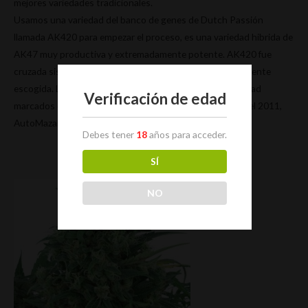
mejores variedades tradicionales.
Usamos una variedad del banco de genes de Dutch Passión
llamada AK420 para empezar el proceso, es una variedad hibrida de
AK47 muy productiva y extremadamente potente. AK420 fue
cruzada sistemáticamente con una rudelaris cuidadosamente
escogida. La intención era sobrepasar los niveles de calidad
Verificación de edad
marcados con la variedad autofloreciente superventas del 2011,
AutoMazar.
Debes tener
18
años para acceder.
SÍ
NO