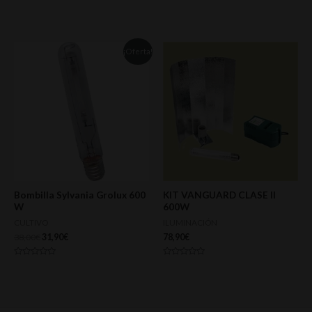
Valorado
Valorado
con
con
0
0
de
de
5
5
¡Oferta!
Bombilla Sylvania Grolux 600
KIT VANGUARD CLASE II
W
600W
CULTIVO
ILUMINACIÓN
38,00
€
31,90
€
78,90
€
Valorado
Valorado
con
con
0
0
de
de
5
5