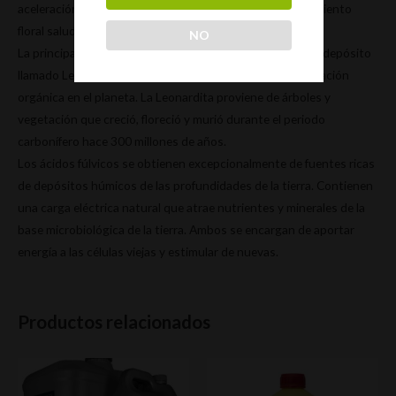
aceleración en el transporte de nutrientes y de un crecimiento
floral saludable.
NO
La principal fuente de los ácidos húmicos proviene de un depósito
llamado Leonardita que es el material de mayor concentración
orgánica en el planeta. La Leonardita proviene de árboles y
vegetación que creció, floreció y murió durante el periodo
carbonífero hace 300 millones de años.
Los ácidos fúlvicos se obtienen excepcionalmente de fuentes ricas
de depósitos húmicos de las profundidades de la tierra. Contienen
una carga eléctrica natural que atrae nutrientes y minerales de la
base microbiológica de la tierra. Ambos se encargan de aportar
energía a las células viejas y estimular de nuevas.
Productos relacionados