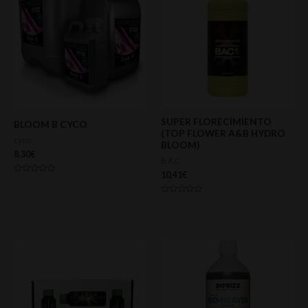
SUPER FLORECIMIENTO
BLOOM B CYCO
(TOP FLOWER A&B HYDRO
cyco
BLOOM)
8,30
€
B.A.C.
10,41
€
Valorado
con
0
Valorado
de
con
5
0
de
5