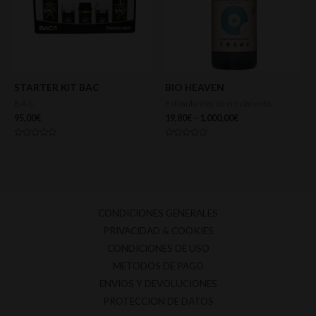
STARTER KIT BAC
BIO HEAVEN
B.A.C.
Estimulantes de crecimiento
95,00
€
19,80
€
–
1.000,00
€
Valorado
Valorado
con
con
0
0
de
de
5
5
CONDICIONES GENERALES
PRIVACIDAD & COOKIES
CONDICIONES DE USO
METODOS DE PAGO
ENVIOS Y DEVOLUCIONES
PROTECCION DE DATOS