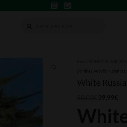
Búsqueda
de
productos
White
Inicio
/
BANCO DE SEMILLA
Russian
Semillas Autoflorecientes
,
Auto
White Russia
6
Fem.
50,00
€
39,99
€
Serious
Seeds
White
cantidad