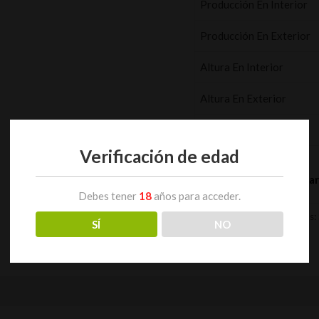
Producción En Interior
Producción En Exterior
Altura En Interior
Altura En Exterior
Disponible Como
Verificación de edad
Añadir al car
Debes tener
18
años para acceder.
SKU:
SEWRAF
Categorías:
SÍ
NO