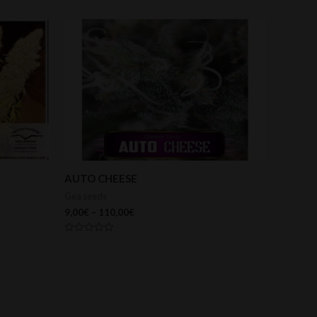
AUTO CHEESE
Gea seeds
9,00
€
–
110,00
€
Valorado
con
0
de
5