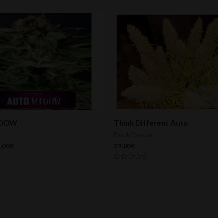
IDOW
Think Different Auto
Dutch Passion
,00
€
29,00
€
Valorado
con
0
de
5