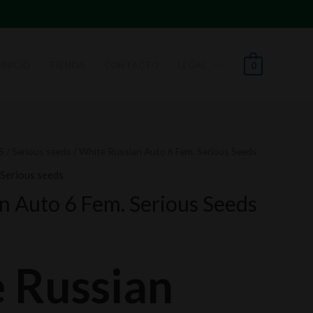
INICIO
TIENDA
CONTACTO
LEGAL
0
S
/
Serious seeds
/ White Russian Auto 6 Fem. Serious Seeds
Serious seeds
n Auto 6 Fem. Serious Seeds
 Russian