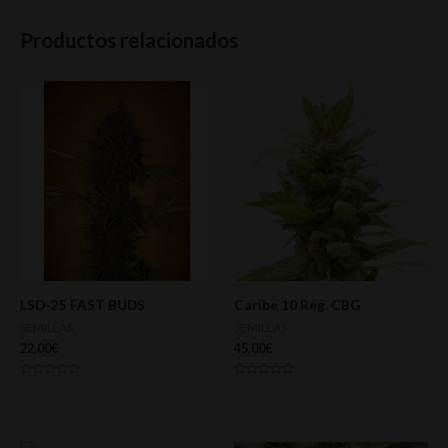
Productos relacionados
LSD-25 FAST BUDS
Caribe 10 Reg. CBG
SEMILLAS
SEMILLAS
22,00
€
45,00
€
Valorado
Valorado
con
con
0
0
de
de
5
5