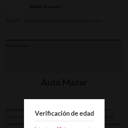
Añadir al carrito
SKU:
N/D
Categorías:
SEMILLAS
,
Semillas Autoflorecientes
Descripción
Información adicional
Valoraciones (0)
Auto Mazar
Auto Mazar® es una autofloreceinte de elevado rendimiento,
Verificación de edad
robusta y fácil de cultivar. También es una productora fiable de
cannabis de excelente calidad, tanto si se cultiva en tierra como en