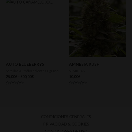
AUTO BLUEBERRYS
AMNESIA KUSH
Semillas Autoflorecientes a granel
SEMILLAS
25,00
€
–
800,00
€
10,00
€
Valorado
Valorado
con
con
0
0
de
de
5
5
CONDICIONES GENERALES
PRIVACIDAD & COOKIES
CONDICIONES DE USO