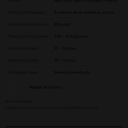
Padres
Northern Lights x Green-O-Matic
Periodo De Floración
8 semana de la semilla al cultivo
Producción En Interior
800 g/m2
Producción En Exterior
100 – 150 g/planta
Altura En Interior
90 – 120 cm
Altura En Exterior
90 – 120 cm
Disponible Como
Semilla Feminizada
Añadir al carrito
SKU:
GHSFNLA3
Categorías:
Green House Seeds
,
Semillas Autoflorecientes