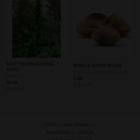
DOCTOR SHIVA SUPER
SEMILLA SUPER SKUNK
AUTO
Semillas Autoflorecientes a granel
SEMILLAS
1,00
€
38,00
€
Valorado
con
Valorado
0
con
de
0
5
de
5
CONDICIONES GENERALES
PRIVACIDAD & COOKIES