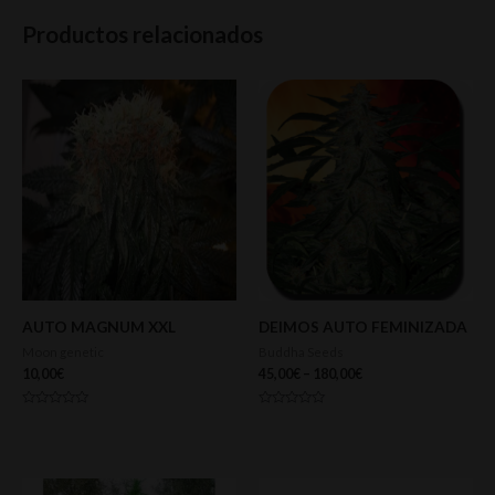
Productos relacionados
AUTO MAGNUM XXL
DEIMOS AUTO FEMINIZADA
Moon genetic
Buddha Seeds
10,00
€
45,00
€
–
180,00
€
Valorado
Valorado
con
con
0
0
de
de
5
5