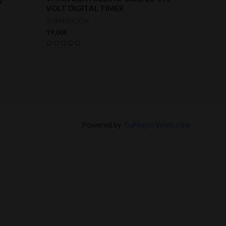
W
VOLT DIGITAL TIMER
ILUMINACIÓN
19,00
€
Valorado
con
0
de
5
TuMejorWeb.site
Powered by