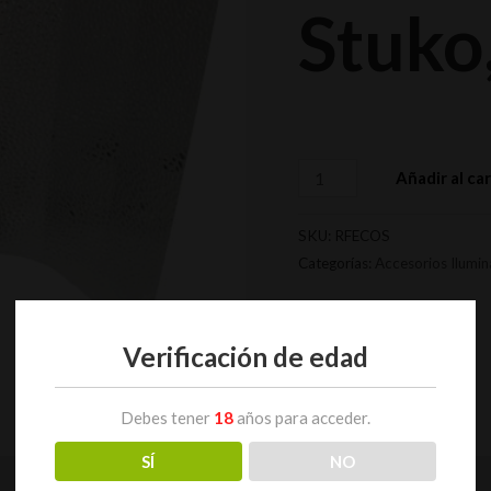
Stuko
Añadir al car
SKU:
RFECOS
Categorías:
Accesorios Ilumin
Verificación de edad
Debes tener
18
años para acceder.
SÍ
NO