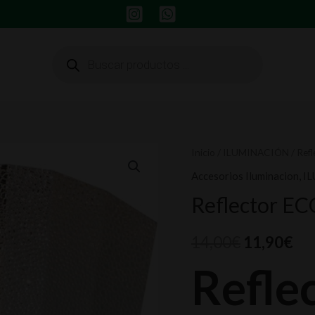
Búsqueda
de
productos
Reflector
Inicio
/
ILUMINACIÓN
/
Refl
ECO
Accesorios Iluminacion
,
I
Stuko,
Reflector ECO
Casquillo
cantidad
14,00
€
11,90
€
Refle