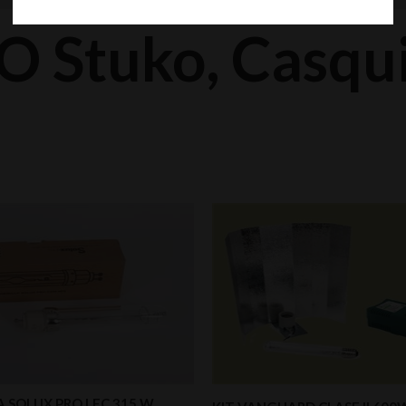
O Stuko, Casqui
 SOLUX PRO LEC 315 W