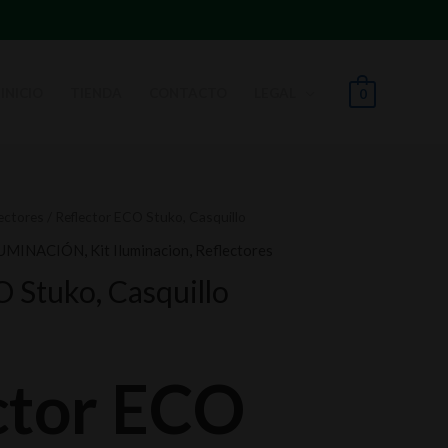
INICIO
TIENDA
CONTACTO
LEGAL
0
ectores
/ Reflector ECO Stuko, Casquillo
LUMINACIÓN
,
Kit Iluminacion
,
Reflectores
 Stuko, Casquillo
ctor ECO