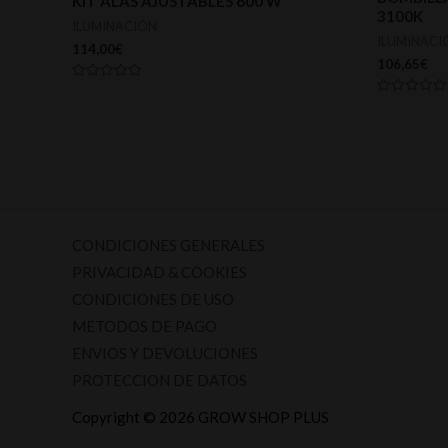
KIT ALAS AJUSTABLES 600 W
3100K
ILUMINACIÓN
ILUMINACI
114,00
€
106,65
€
Valorado
con
Valorado
0
con
de
0
5
de
5
CONDICIONES GENERALES
PRIVACIDAD & COOKIES
CONDICIONES DE USO
METODOS DE PAGO
ENVIOS Y DEVOLUCIONES
PROTECCION DE DATOS
Copyright © 2026 GROW SHOP PLUS