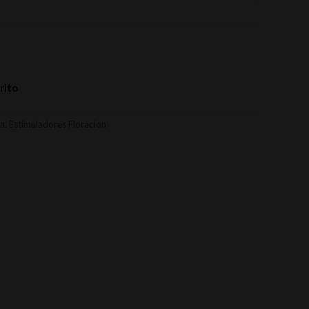
rito
a
,
Estimuladores Floracion