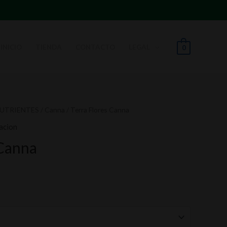
INICIO
TIENDA
CONTACTO
LEGAL
0
NUTRIENTES
/
Canna
/ Terra Flores Canna
acion
 Canna