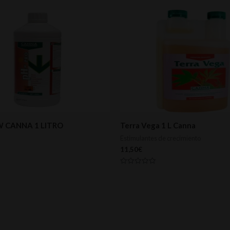
 CANNA 1 LITRO
Terra Vega 1 L Canna
Estimulantes de crecimiento
11,50
€
Valorado
con
0
de
5