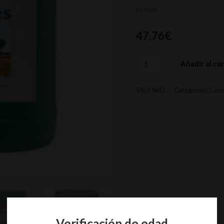
LIMPIAR
47,76
€
Añadir al car
SKU:
N/D
Categorías:
Cann
Verificación de edad