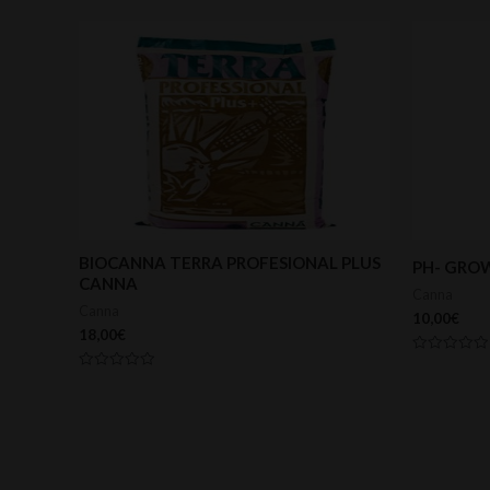
BIOCANNA TERRA PROFESIONAL PLUS
PH- GROW
CANNA
Canna
Canna
10,00
€
18,00
€
Valorado
con
Valorado
0
con
de
0
5
de
5