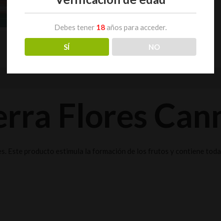
Debes tener
18
años para acceder.
SÍ
NO
0)
erra Flores Can
Este producto estimula la formación de los frutos y contiene todas 