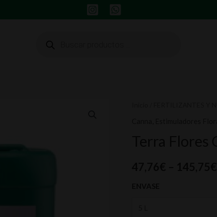
Búsqueda
de
productos
Terra
Inicio
/
FERTILIZANTES Y 
Flores
Canna
,
Estimuladores Flor
Canna
Terra Flores
cantidad
47,76
€
–
145,75
€
ENVASE