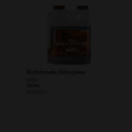
Bio Rhizotonic 250 ml Canna
Canna
14,00
€
Valorado
con
0
de
5