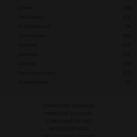
Dinafem
(14)
DNA Genetics
(11)
Dr. Underground
(9)
Dutch Passion
(80)
Eva Seeds
(27)
Gea seeds
(31)
Genehtik
(11)
Green House Seeds
(17)
Greenbud seeds
(5)
Medical Seeds
(8)
Moon genetic
(9)
CONDICIONES GENERALES
Mr hide seeds
(9)
PRIVACIDAD & COOKIES
Nirvana seeds
(3)
CONDICIONES DE USO
Paradise Seeds
(7)
METODOS DE PAGO
ENVIOS Y DEVOLUCIONES