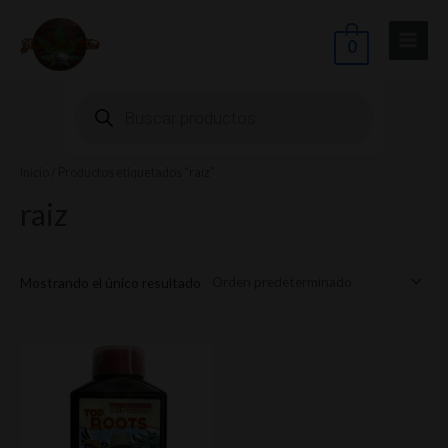
Ir
Main
al
0
Menu
contenido
Búsqueda
de
productos
Inicio
/ Productos etiquetados “raiz”
ernar
raiz
nú
Mostrando el único resultado